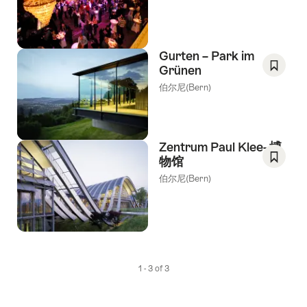
As
Favori
Gurten – Park im
Grünen
Save
伯尔尼(Bern)
As
Favori
Zentrum Paul Klee–博
物馆
Save
伯尔尼(Bern)
As
Favori
1 - 3 of 3