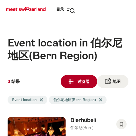
前
快
目录
往
速
打
myswitzerland.com
导
开
航
导
航
Event location in 伯尔尼
地区(Bern Region)
3
3
结果
结
过滤器
地图
查看地
果
Search
发
Event location
Delete Event location tag
伯尔尼地区(Bern Region)
Delete 伯尔尼地区(Bern 
filtered
现
using
the
Bierhübeli
following
tags
伯尔尼(Bern)
Save