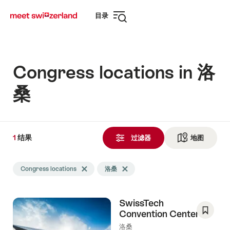
前
快
目录
往
速
打
myswitzerland.com
导
开
航
导
航
Congress locations in 洛
桑
1
1
结果
结
过滤器
地图
查看地
果
Search
发
Congress locations
Delete Congress locations tag
洛桑
Delete 洛桑 tag
filtered
现
using
the
SwissTech
following
Convention Center
tags
Save
洛桑