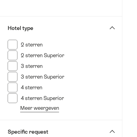
1
tot
550
Hotel type
kiezen
2 sterren
(3 Resultaten in deze categorie)
2 sterren Superior
(1 Resultaten in deze categorie
3 sterren
(53 Resultaten in deze categorie)
3 sterren Superior
(24 Resultaten in deze categor
4 sterren
(117 Resultaten in deze categorie)
4 sterren Superior
(58 Resultaten in deze categori
Meer weergeven
van
het
filter
Specific request