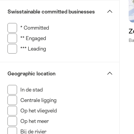
Montreux
Swisstainable committed businesses
Riviera
St.
* Committed
(121 Resultaten in deze categorie)
Gallen
Z
Ticino
** Engaged
(75 Resultaten in deze categorie)
Ba
Zürich
*** Leading
(118 Resultaten in deze categorie)
Geographic location
In de stad
(313 Resultaten in deze categorie)
Centrale ligging
(124 Resultaten in deze categorie
Op het vliegveld
(15 Resultaten in deze categorie)
Op het meer
(136 Resultaten in deze categorie)
Bij de rivier
(11 Resultaten in deze categorie)