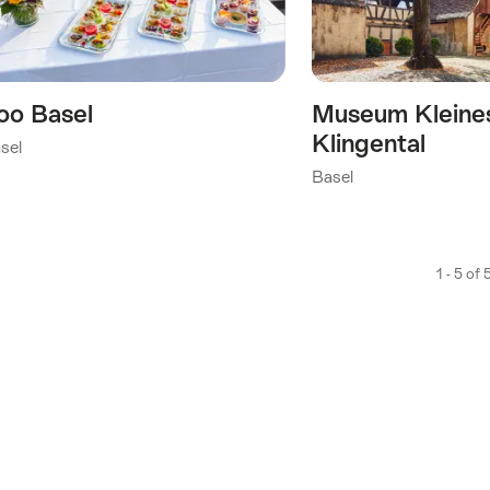
Verlanglijst
oo Basel
Museum Kleine
Klingental
sel
Basel
1 - 5 of 
)