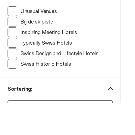
“afbakenen
op
Unusual Venues
(19 Resultaten in deze categorie)
Hotel
Bij de skipiste
(11 Resultaten in deze categorie)
type”
Inspiring Meeting Hotels
(34 Resultaten in deze c
Typically Swiss Hotels
(22 Resultaten in deze cate
Swiss Design and Lifestyle Hotels
(35 Resultaten 
Swiss Historic Hotels
(21 Resultaten in deze cate
Sortering:
Sortering: