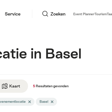
Zoeken
Service
Zoeken
Event Planner
Tourism
Taa
tie in Basel
taten
Kaart
Naar de kaartmodus
5
Resultaten
gevonden
den
venementlocatie
Tag Evenementlocatie wissen
Basel
Tag Basel wissen
ekopdracht