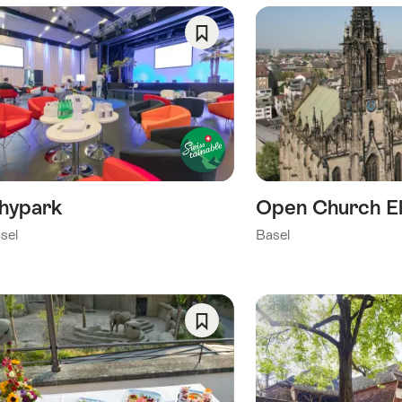
rd
ilterd
Opslaan
als
lgende
favoriet:
gs
Verlanglijst
hypark
Open Church El
sel
Basel
)
ie)
Opslaan
als
favoriet: