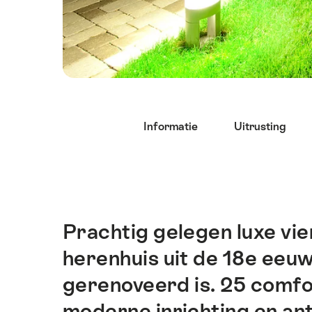
Lijst
Informatie
Uitrusting
van
links
die
rechtstreeks
leiden
naar
Prachtig gelegen luxe vie
Inleiding
de
herenhuis uit de 18e eeuw
ankerpunten
op
gerenoveerd is. 25 comfo
deze
moderne inrichting en an