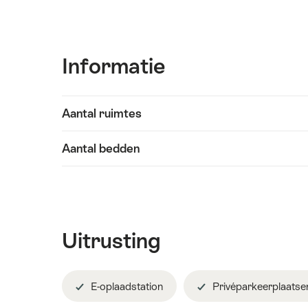
Informatie
Inhoud
Aantal ruimtes
Informatie
weergeven
Aantal bedden
Uitrusting
E-oplaadstation
Privéparkeerplaatse