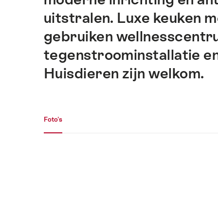
pagina.
uitstralen. Luxe keuken m
gebruiken wellnesscentr
tegenstroominstallatie en
Huisdieren zijn welkom.
Mediagalerij
Foto's
Foto's