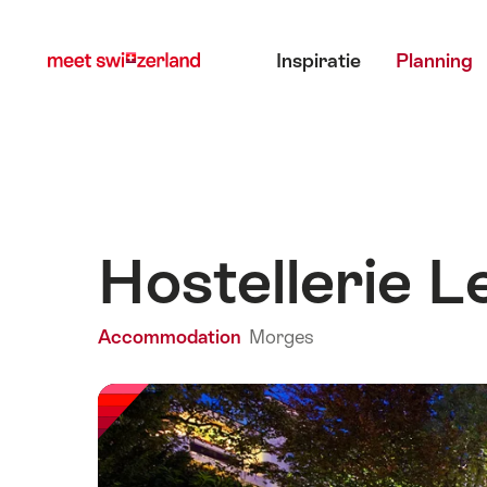
Surfen
Snellink
Hoofdmenu
op
Inspiratie
Planning
myswitzerland.com
Hostellerie L
Accommodation
Morges