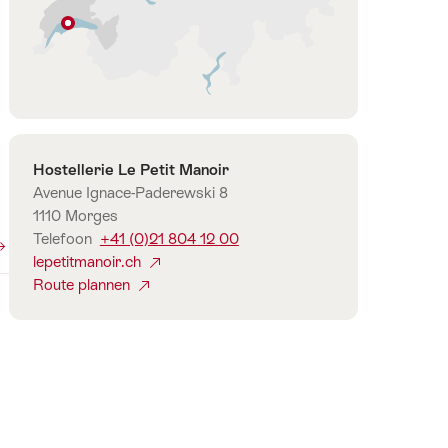
Morges
Vaud
Contact
Hostellerie Le Petit Manoir
Avenue Ignace-Paderewski 8
1110 Morges
Telefoon
+41 (0)21 804 12 00
lepetitmanoir.ch
Route plannen