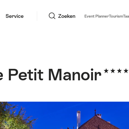
Zoeken
Service
Zoeken
Event Planner
Tourism
Taa
e Petit Manoir