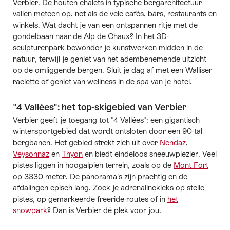
Verbier. De houten chalets in typische bergarchitectuur
vallen meteen op, net als de vele cafés, bars, restaurants en
winkels. Wat dacht je van een ontspannen ritje met de
gondelbaan naar de Alp de Chaux? In het 3D-
sculpturenpark bewonder je kunstwerken midden in de
natuur, terwijl je geniet van het adembenemende uitzicht
op de omliggende bergen. Sluit je dag af met een Walliser
raclette of geniet van wellness in de spa van je hotel.
"4 Vallées": het top-skigebied van Verbier
Verbier geeft je toegang tot "4 Vallées": een gigantisch
wintersportgebied dat wordt ontsloten door een 90-tal
bergbanen. Het gebied strekt zich uit over
Nendaz
,
Veysonnaz
en
Thyon
en biedt eindeloos sneeuwplezier. Veel
pistes liggen in hoogalpien terrein, zoals op de
Mont Fort
op 3330 meter. De panorama's zijn prachtig en de
afdalingen episch lang. Zoek je adrenalinekicks op steile
pistes, op gemarkeerde freeride-routes of in
het
snowpark
? Dan is Verbier dé plek voor jou.