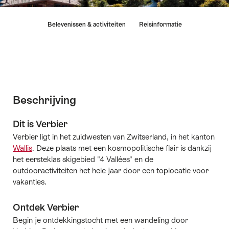
Lijst
Belevenissen & activiteiten
Reisinformatie
van
links
die
rechtstreeks
leiden
naar
de
Beschrijving
ankerpunten
op
Dit is Verbier
deze
Verbier ligt in het zuidwesten van Zwitserland, in het kanton
pagina.
Wallis
. Deze plaats met een kosmopolitische flair is dankzij
het eersteklas skigebied "4 Vallées" en de
outdooractiviteiten het hele jaar door een toplocatie voor
vakanties.
Ontdek Verbier
Begin je ontdekkingstocht met een wandeling door