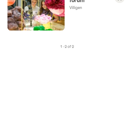
forum
Save
Villigen
As
Favori
1 - 2 of 2