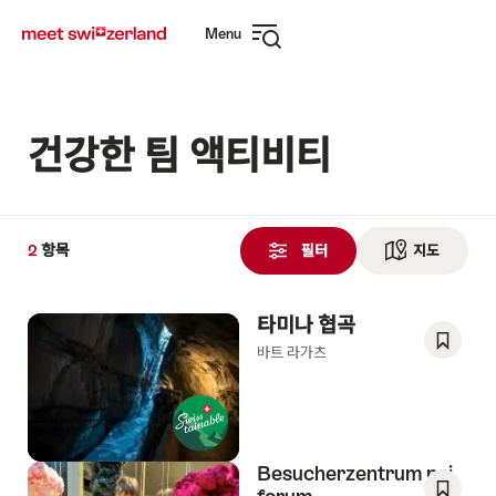
Navigate
Quick
Menu
to
navigation
Open
myswitzerland.com
navigation
건강한 팀 액티비티
2
2
항목
항
필터
지도
See ma
목
검
타미나 협곡
색
됨
바트 라가츠
Save
As
Favori
Besucherzentrum psi