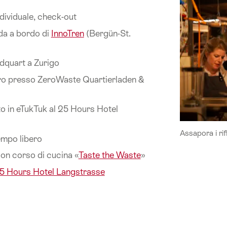
dividuale, check-out
da a bordo di
InnoTren
(Bergün-St.
dquart a Zurigo
ro presso ZeroWaste Quartierladen &
o in eTukTuk al 25 Hours Hotel
Assapora i ri
empo libero
on corso di cucina «
Taste the Waste
»
5 Hours Hotel Langstrasse