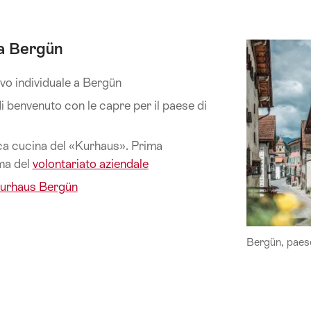
 a Bergün
ivo individuale a Bergün
 benvenuto con le capre per il paese di
ica cucina del «Kurhaus». Prima
ema del
volontariato aziendale
urhaus Bergün
Bergün, paes