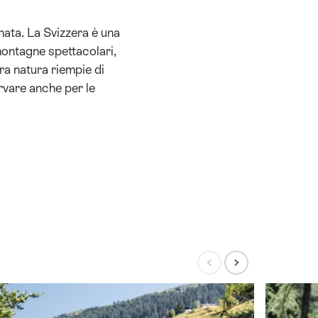
ata. La Svizzera è una
montagne spettacolari,
tra natura riempie di
rvare anche per le
Visualizza
Visualizza
slide
prossima
precedente
slide