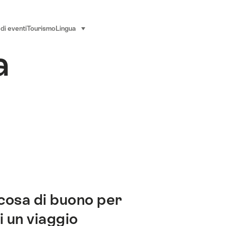
di eventi
Tourismo
Lingua
seleziona (clicca per visualizzare)
a
lcosa di buono per
i un viaggio