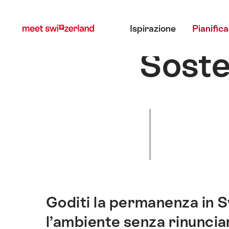
Navigare
Navigazione
Menu principale
su
rapida
Ispirazione
Pianific
myswitzerland.com
Sosten
Scorri
Goditi la permanenza in S
Introduzione
l’ambiente senza rinunciar