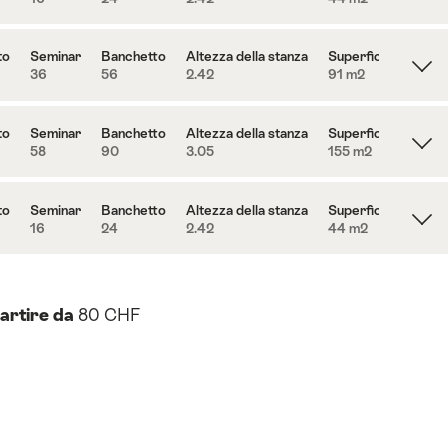
to
Seminar
Banchetto
Altezza della stanza
Superficie
36
56
2.42
91 m
2
to
Seminar
Banchetto
Altezza della stanza
Superficie
58
90
3.05
155 m
2
to
Seminar
Banchetto
Altezza della stanza
Superficie
16
24
2.42
44 m
2
artire da
80 CHF