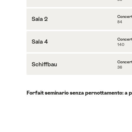
Contenuti
7
su
Sala
Concer
Sala 2
84
Contenuti
1+2
su
Sala
Concer
Sala 4
140
Contenuti
2
su
Sala
Concer
Schiffbau
36
Contenuti
4
su
Schiffbau
Forfait seminario senza pernottamento: a p