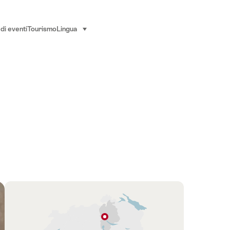
di eventi
Tourismo
Lingua
seleziona (clicca per visualizzare)
Panoramica
Cartina
Zurigo
to: