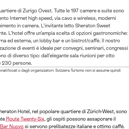
uartiere di Zurigo Ovest. Tutte le 197 camere e suite sono
to Internet high speed, via cavo e wireless, moderni
enimento in camera. L’invitante letto Sheraton Sweet
te. L’hotel offre un’ampia scelta di opzioni gastronomiche:
rna ed esterna, un lobby bar e un bistrot/caffè. Il nostro
zzazione di eventi è ideale per convegni, seminari, congressi
ono di diverso tipo: dall’elegante sala riunioni per otto
re 230 persone.
ionali/locali o dagli organizzatori. Svizzera Turismo non si assume quindi
heraton Hotel, nel popolare quartiere di Zürich-West, sono
nte
Route Twenty-Six
, gli ospiti possono assaporare il
 Bar Nuovo
si servono prelibatezze italiane e ottimo caffè.