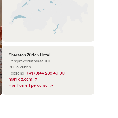
Regione
st
di
Zurigo
Contatto
Sheraton Zürich Hotel
Pfingstweidstrasse 100
8005 Zürich
Telefono
+41 (0)44 285 40 00
marriott.com
Pianificare il percorso