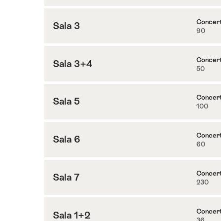
su
Kreis
Concer
Sala 3
90
Contenuti
5
su
Sala
Concer
Sala 3+4
50
Contenuti
3
su
Sala
Concer
Sala 5
100
Contenuti
3+4
su
Sala
Concer
Sala 6
60
Contenuti
5
su
Sala
Concer
Sala 7
230
Contenuti
6
su
Sala
Concer
Sala 1+2
36