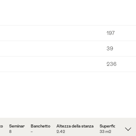
197
39
236
to
Seminar
Banchetto
Altezza della stanza
Superficie
8
–
2.42
33 m
2