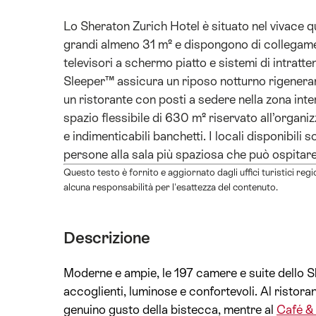
Lo Sheraton Zurich Hotel è situato nel vivace q
grandi almeno 31 m² e dispongono di collegamen
televisori a schermo piatto e sistemi di intratt
Sleeper™ assicura un riposo notturno rigeneran
un ristorante con posti a sedere nella zona inte
spazio flessibile di 630 m² riservato all’organi
e indimenticabili banchetti. I locali disponibili s
persone alla sala più spaziosa che può ospita
Questo testo è fornito e aggiornato dagli uffici turistici reg
alcuna responsabilità per l'esattezza del contenuto.
Descrizione
Moderne e ampie, le 197 camere e suite dello S
accoglienti, luminose e confortevoli. Al ristora
genuino gusto della bistecca, mentre al
Café &