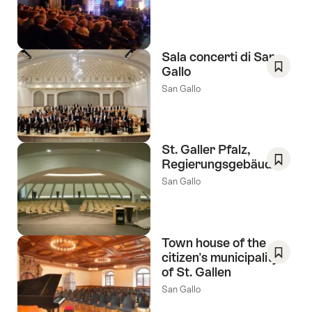
come
ai
preferi
tag
Wishlis
seguenti
Sala concerti di San
Gallo
Salva
San Gallo
come
preferi
Wishlis
St. Galler Pfalz,
Regierungsgebäude
Salva
San Gallo
come
preferi
Wishlis
Town house of the
citizen's municipality
of St. Gallen
Salva
come
San Gallo
preferi