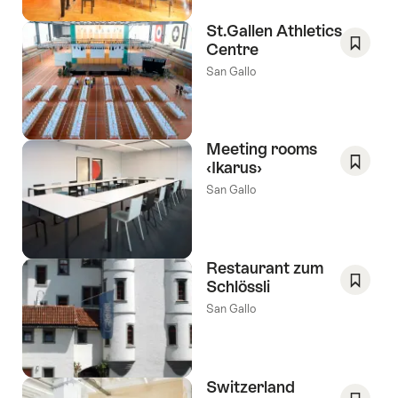
Wishlis
St.Gallen Athletics
Centre
Salva
San Gallo
come
preferi
Wishlis
Meeting rooms
‹Ikarus›
Salva
San Gallo
come
preferi
Wishlis
Restaurant zum
Schlössli
Salva
San Gallo
come
preferi
Wishlis
Switzerland