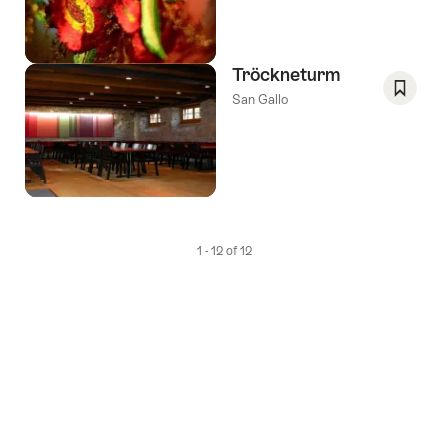
come
preferi
Wishlis
Tröckneturm
San Gallo
Salva
come
preferi
Wishlis
1 - 12 of 12