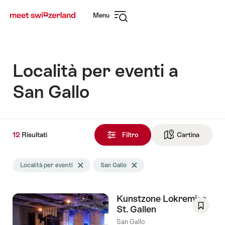
Navigare
Navigazione
Menu
su
rapida
Apri
myswitzerland.com
navigazione
Località per eventi a
San Gallo
12
12
Risultati
Risultati
Filtro
Cartina
Vai alla 
trovati
La
Località per eventi
Elimina tag Località per eventi
San Gallo
Elimina tag San Gallo
ricerca
è
stata
Kunstzone Lokremise
filtrata
St. Gallen
in
Salva
base
San Gallo