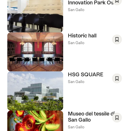
Innovation Park Ost
Salva
San Gallo
come
preferi
Wishlis
Historic hall
San Gallo
Salva
come
preferi
Wishlis
HSG SQUARE
San Gallo
Salva
come
preferi
Wishlis
Museo del tessile di
San Gallo
Salva
San Gallo