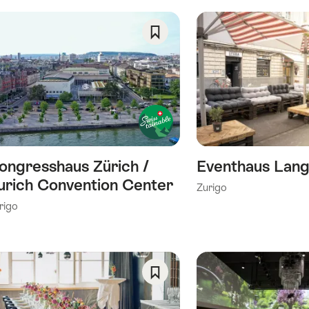
Salva
come
preferito:
Wishlist
ongresshaus Zürich /
Eventhaus Lang
urich Convention Center
Zurigo
rigo
Salva