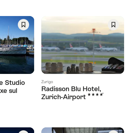
Salva
Salva
come
come
preferito:
preferito
Wishlist
Wishlist
e Studio
Zurigo
Radisson Blu Hotel,
xe sul
4 Stelle
Zurich-Airport