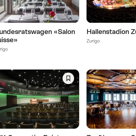
Wishlist
undesratswagen «Salon
Hallenstadion Z
uisse»
Zurigo
rigo
Salva
come
ia)
preferito:
Wishlist