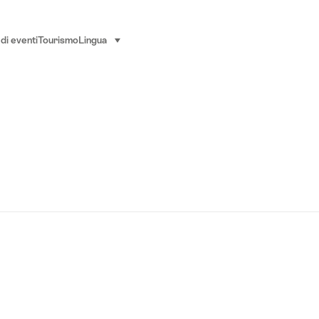
di eventi
Tourismo
Lingua
seleziona (clicca per visualizzare)