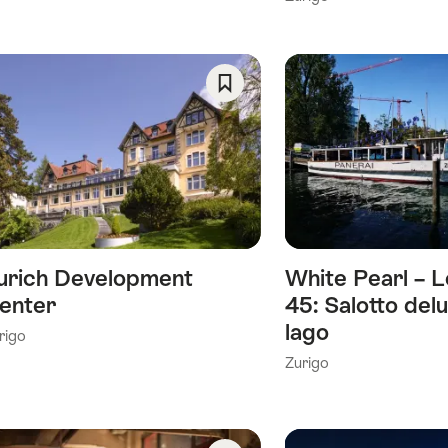
Salva
come
preferito:
Wishlist
urich Development
White Pearl – L
enter
45: Salotto delu
lago
rigo
Zurigo