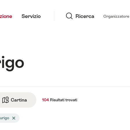
Ricerca
azione
Servizio
Ricerca
Organizzatore 
rigo
ati
Cartina
Vai alla visualizzazione della cartina
104
Risultati
trovati
i
urigo
Elimina tag Zurigo
cerca