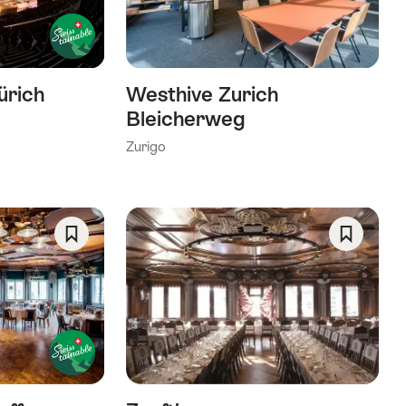
Wishlist
Wishlist
ürich
Westhive Zurich
Bleicherweg
Zurigo
Salva
Salva
come
come
preferito:
preferito
Wishlist
Wishlist