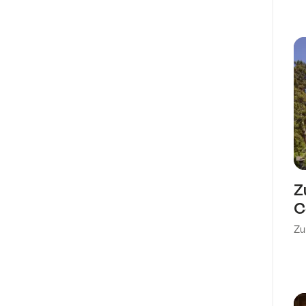
Z
C
Zu