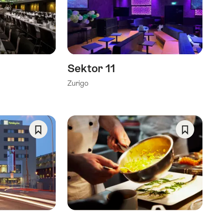
come
come
preferito:
preferito
Wishlist
Wishlist
Sektor 11
Zurigo
Salva
Salva
come
come
preferito:
preferito
Wishlist
Wishlist