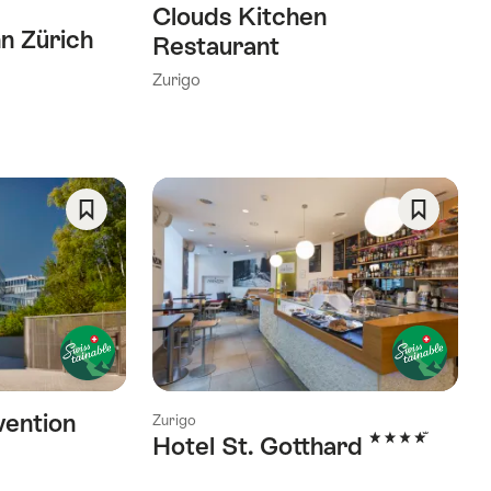
Clouds Kitchen
nn Zürich
Restaurant
Zurigo
Salva
Salva
come
come
preferito:
preferito
Wishlist
Wishlist
vention
Zurigo
4 Stelle
Hotel St. Gotthard