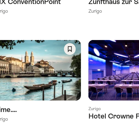
IX ConventionPoint
Zunfthaus zur S
rigo
Zurigo
Salva
come
preferito:
Wishlist
me....
Zurigo
Hotel Crowne 
rigo