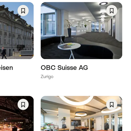
Salva
Salva
come
come
preferito:
preferito
Wishlist
Wishlist
eisen
OBC Suisse AG
Zurigo
Salva
Salva
come
come
preferito:
preferito