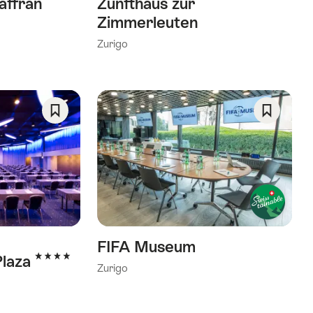
affran
Zunfthaus zur
Zimmerleuten
Zurigo
Salva
Salva
come
come
preferito:
preferito
Wishlist
Wishlist
FIFA Museum
4 Stelle
Plaza
Zurigo