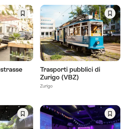
Salva
Salva
come
come
preferito:
preferito
Wishlist
Wishlist
strasse
Trasporti pubblici di
Zurigo (VBZ)
Zurigo
Salva
Salva