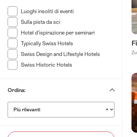
in
base
Luoghi insoliti di eventi
(35 Risultati in questa cate
a
Sulla pista da sci
(11 Risultati in questa categoria)
Tipo
di
Hotel d’ispirazione per seminari
(34 Risultati in q
hotel»
F
Typically Swiss Hotels
(23 Risultati in questa cate
Zu
Swiss Design and Lifestyle Hotels
(35 Risultati in
Swiss Historic Hotels
(21 Risultati in questa categ
Ordina:
Ordina: