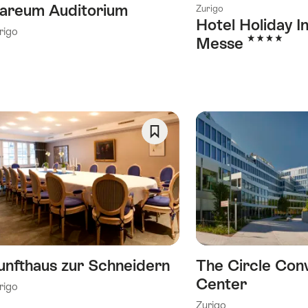
areum Auditorium
Zurigo
Hotel Holiday I
rigo
4 Stelle
Messe
Salva
come
preferito:
Wishlist
unfthaus zur Schneidern
The Circle Con
Center
rigo
Zurigo