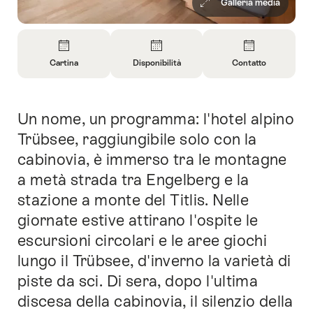
Galleria media
Panoramica
Cartina
Disponibilità
Contatto
Apri
Apri
Apri
informazioni
informazioni
informazioni
su
su
su
Un nome, un programma: l'hotel alpino
Introduzione
Cartina
Apri
Contatto
informazioni
Trübsee, raggiungibile solo con la
sulla
cabinovia, è immerso tra le montagne
disponibilità
a metà strada tra Engelberg e la
stazione a monte del Titlis. Nelle
giornate estive attirano l'ospite le
escursioni circolari e le aree giochi
lungo il Trübsee, d'inverno la varietà di
piste da sci. Di sera, dopo l'ultima
discesa della cabinovia, il silenzio della