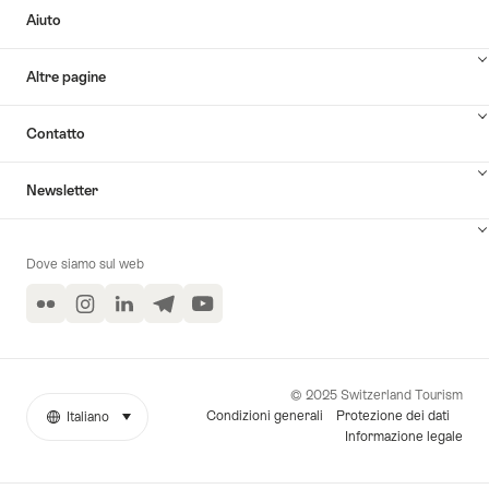
Aiuto
Altre pagine
Contatto
Newsletter
Dove siamo sul web
Flickr
Instagram
LinkedIn
Telegram
YouTube
© 2025 Switzerland Tourism
Condizioni generali
Protezione dei dati
Italiano
seleziona (clicca per visualizzare)
More
Lingua
Informazione legale
links