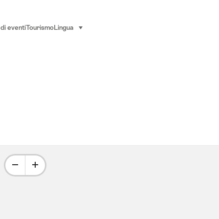
di eventi
Tourismo
Lingua
seleziona (clicca per visualizzare)