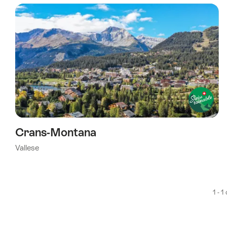
è
stata
filtrata
in
base
ai
tag
seguenti
Crans-Montana
Vallese
1 - 1