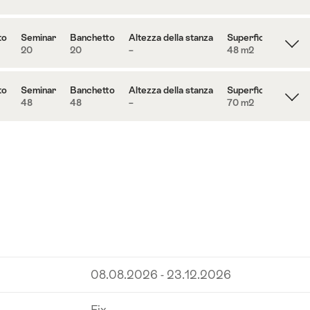
to
Seminar
Banchetto
Altezza della stanza
Superficie
20
20
–
48 m
2
to
Seminar
Banchetto
Altezza della stanza
Superficie
48
48
–
70 m
2
08.08.2026 - 23.12.2026
Fix