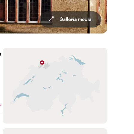
Galleria media
o
Overview
Cartina
Basilea
Basilea
Regione