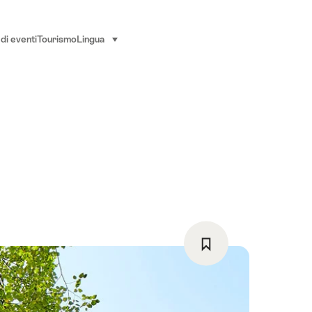
di eventi
Tourismo
Lingua
seleziona (clicca per visualizzare)
Salva
come
preferito: