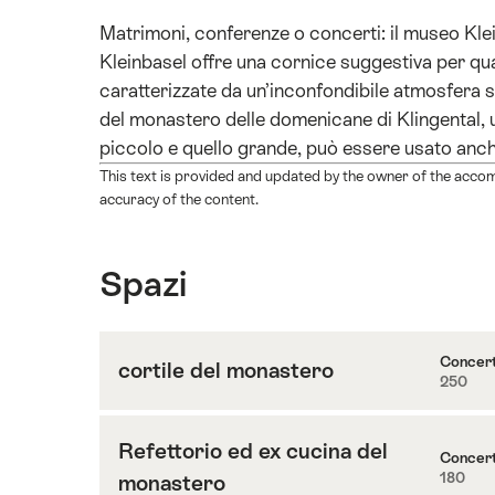
Matrimoni, conferenze o concerti: il museo Klei
Kleinbasel offre una cornice suggestiva per qual
caratterizzate da un’inconfondibile atmosfera st
del monastero delle domenicane di Klingental, ul
piccolo e quello grande, può essere usato anche 
This text is provided and updated by the owner of the accom
accuracy of the content.
Spazi
Concer
cortile del monastero
250
Contenuti
su
cortile
Refettorio ed ex cucina del
Concer
del
180
monastero
Contenuti