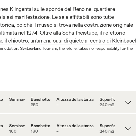
nes Klingental sulle sponde del Reno nel quartiere
siasi manifestazione. Le sale affittabili sono tutte
orica, poiché il museo si trova nella costruzione originale
timata nel 1274. Oltre alla Schaffneistube, il refettorio
il chiostro, un’amena oasi di quiete al centro di Kleinbasel
modation. Switzerland Tourism, therefore, takes no responsibility for the
to
Seminar
Banchetto
Altezza della stanza
Superficie
–
250
–
240 m
2
to
Seminar
Banchetto
Altezza della stanza
Superficie
160
160
–
240 m
2