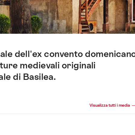
 sale dell'ex convento domenican
ture medievali originali
le di Basilea.
Visualizza tutti i media