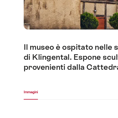
Il museo è ospitato nelle
Introduzione
di Klingental. Espone scul
provenienti dalla Cattedra
Galleria media
Immagini
Immagini