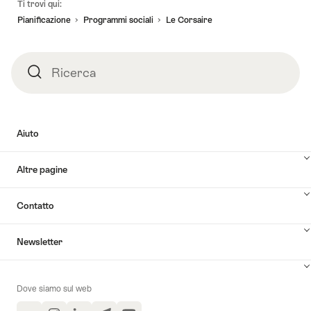
12.12.2026
Ti trovi qui:
–
Tartufaia
pagina
Tartufaia
Pianificazione
Programmi sociali​
Le Corsaire
didattica
didattica,
&
ricerca
ricerca
del
del
Ricerca
Ricerca
tartufo
tartufo"
&
aperitivo
al
Aiuto
tartufo"
Altre pagine
Contatto
Newsletter
Dove siamo sul web