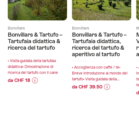
Bonvillars
Bonvillars
M
Bonvillars & Tartufo –
Bonvillars & Tartufo –
M
Tartufaia didattica &
Tartufaia didattica,
V
ricerca del tartufo
ricerca del tartufo &
r
aperitivo al tartufo
a
• Visita guidata della tartufaia
didattica• Dimostrazione di
• Accoglienza con caffè / tè•
•
ricerca del tartufo con il cane
Breve introduzione al mondo del
i
tartufo• Visita guidata della...
t
da CHF 18
t
da CHF 39.50
Informazioni
Dettagli
d
Informazioni
Dettagli
sul
offerta
sul
offerta
prezzo
prezzo
dell’offerta
validità:
dell’offerta
"Bonvillars
validità:
09.09.2026
"Bonvillars
&
29.08.2026
-
&
Tartufo
-
11.11.2026
Tartufo
–
Piè