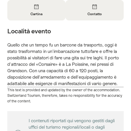
Panoramica
Cartina
Contatto
Apri
Apri
informazioni
informazioni
Località evento
su
su
Cartina
Contatto
Quello che un tempo fu un barcone da trasporto, oggi è
stato trasformato in un'imbarcazione tuttofare e offre la
possibilità ai visitatori di fare una gita sui tre laghi. Il porto
d'attracco del «Corsaire» è a La Poissine, nei pressi di
Grandson. Con una capacità di 60 a 120 posti, la
disposizione dell'arredamento e dell'equipaggiamento è
adattabile alle esigenze di manifestazioni di vario genere.
This text is provided and updated by the owner of the accommodation.
Switzerland Tourism, therefore, takes no responsibility for the accuracy
of the content.
I contenuti riportati qui vengono gestiti dagli
uffici del turismo regionali/locali o dagli