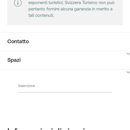
esponenti turistici; Svizzera Turismo non può
pertanto fornire alcuna garanzia in merito a
tali contenuti.
Contatto
Clicca
Spazi
qui
per
Clicca
visualizzare
qui
i
Inserzione
per
contenuti
visualizzare
vai
i
ai
contenuti
contatti
Sale