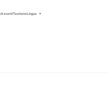
di eventi
Tourismo
Lingua
seleziona (clicca per visualizzare)