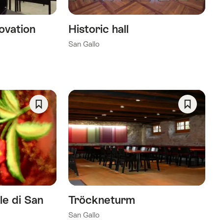
ovation
Historic hall
San Gallo
Salva
Salva
come
come
preferito:
preferito
Wishlist
Wishlist
le di San
Tröckneturm
San Gallo