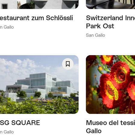
estaurant zum Schlössli
Switzerland Inn
Park Ost
n Gallo
San Gallo
Salva
come
preferito:
Wishlist
SG SQUARE
Museo del tessi
Gallo
n Gallo