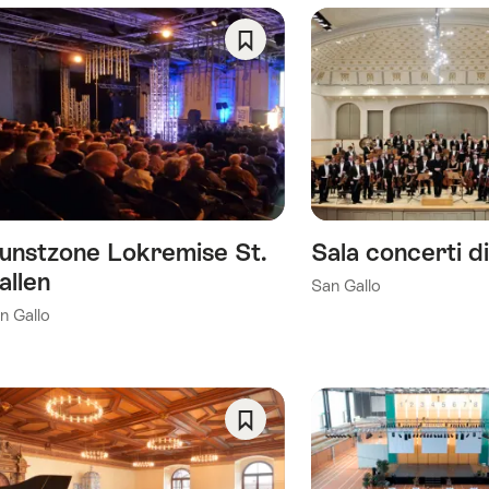
ata
trata
Salva
come
se
preferito:
Wishlist
g
guenti
unstzone Lokremise St.
Sala concerti d
allen
San Gallo
n Gallo
a)
ria)
Salva
come