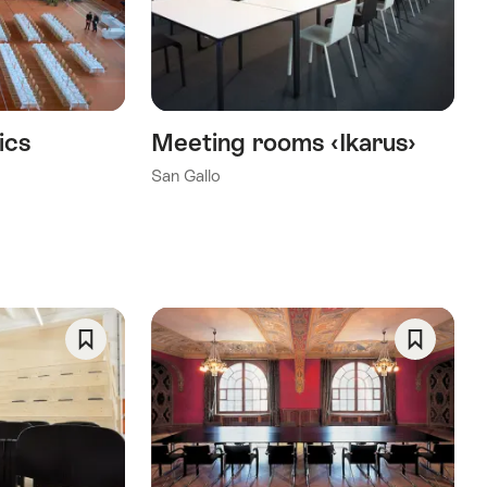
preferito:
preferito
Wishlist
Wishlist
ics
Meeting rooms ‹Ikarus›
San Gallo
Salva
Salva
come
come
preferito:
preferito
Wishlist
Wishlist