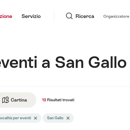
Ricerca
azione
Servizio
Ricerca
Organizzatore 
eventi a San Gallo
ati
Cartina
Vai alla visualizzazione della cartina
12
Risultati
trovati
i
ocalità per eventi
Elimina tag Località per eventi
San Gallo
Elimina tag San Gallo
cerca