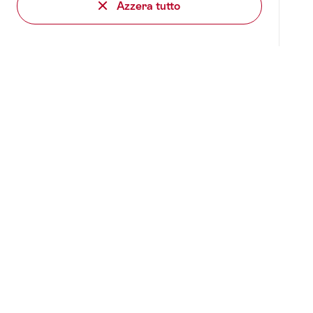
Azzera tutto
Piè
Ti trovi qui:
Pianificazione
Cerca location
Tutte le lo