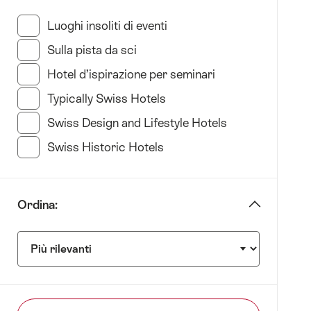
in
base
Luoghi insoliti di eventi
(35 Risultati in questa cate
a
Sulla pista da sci
(11 Risultati in questa categoria)
Tipo
di
Hotel d’ispirazione per seminari
(34 Risultati in q
hotel»
Typically Swiss Hotels
(23 Risultati in questa cate
Swiss Design and Lifestyle Hotels
(35 Risultati in
Swiss Historic Hotels
(21 Risultati in questa categ
Ordina:
Ordina: