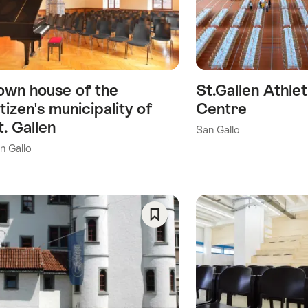
preferito:
Wishlist
own house of the
St.Gallen Athlet
itizen's municipality of
Centre
t. Gallen
San Gallo
n Gallo
ia)
Salva
come
preferito:
Wishlist