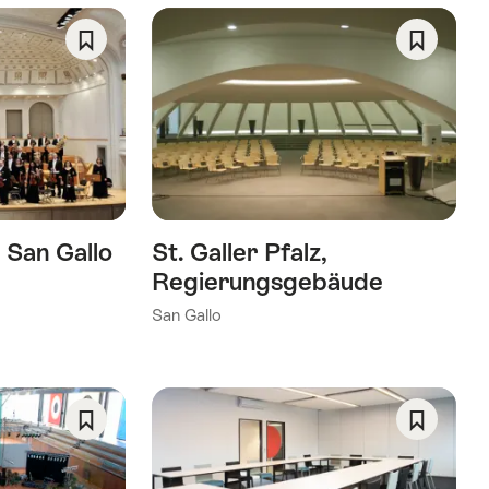
Salva
Salva
come
come
preferito:
preferito
Wishlist
Wishlist
i San Gallo
St. Galler Pfalz,
Regierungsgebäude
San Gallo
Salva
Salva
come
come