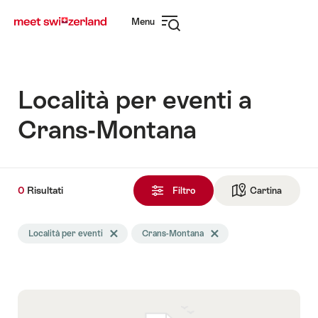
Navigare
Navigazione
Menu
su
rapida
Apri
myswitzerland.com
navigazione
Località per eventi a
Crans-Montana
0
0
Risultati
Risultati
Filtro
Cartina
Vai alla 
trovati
La
Località per eventi
Elimina tag Località per eventi
Crans-Montana
Elimina tag Crans-Montana
ricerca
è
stata
filtrata
in
base