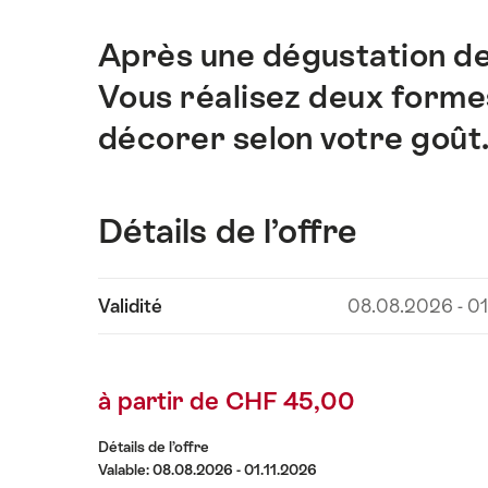
Après une dégustation de
Introduction
Vous réalisez deux formes
décorer selon votre goût
Détails de l’offre
Afficher
Validité
08.08.2026 - 01
les
contenus
Détails
à partir de CHF 45,00
de
l’offre
Détails de l’offre
Valable: 08.08.2026 - 01.11.2026