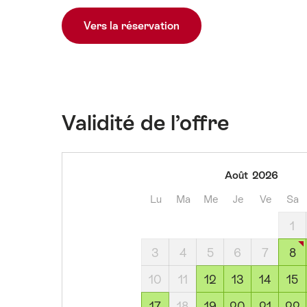
Vers la réservation
Validité de l’offre
samedi,
Août
2026
8
Lu
Ma
Me
Je
Ve
Sa
août
2026
1
dimanche,
3
4
5
6
7
8
9
août
10
11
12
13
14
15
2026
17
18
19
20
21
22