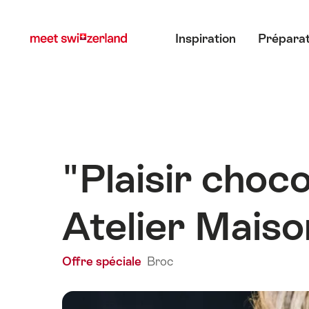
Naviguer
Navigation
Menu principal
sur
rapide
Inspiration
Préparat
myswitzerland.com
"Plaisir choc
Atelier Maiso
Offre spéciale
Broc