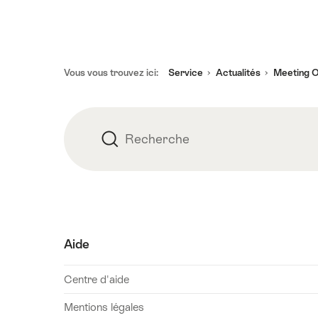
16
août
2026
lundi,
Pied
Vous vous trouvez ici:
Service
Actualités
Meeting O
17
de
août
page
2026
mercredi,
Recherche
Recherche
19
août
2026
jeudi,
20
Aide
août
2026
Centre d'aide
vendredi,
21
Mentions légales