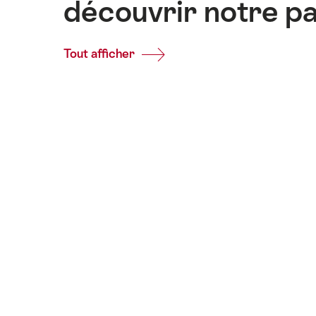
découvrir notre p
Tout afficher
Common.Of
Idées
d'activités
pour
découvrir
notre
patrimoine