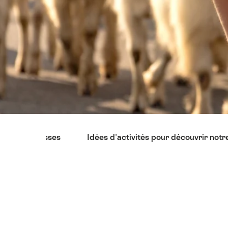
Liste
quement Suisses
Idées d'activités pour découvrir notr
des
liens
menant
directement
aux
points
forts