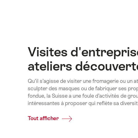
sur
cette
page.
Visites d'entrepris
ateliers découvert
Qu’il s’agisse de visiter une fromagerie ou un at
sculpter des masques ou de fabriquer ses prop
fondue, la Suisse a une foule d’activités de gro
intéressantes à proposer qui reflète sa diversité
Tout afficher
Common.Of
Visites
d'entreprises