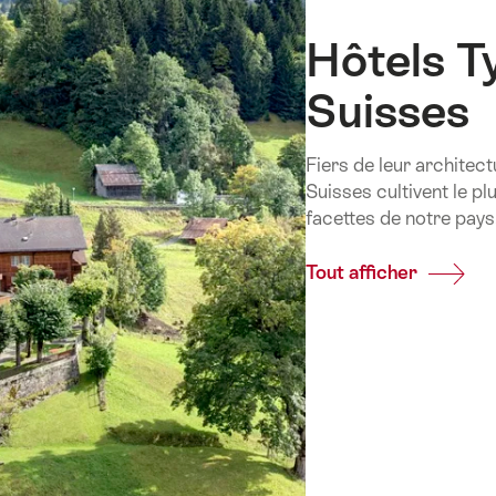
Hôtels T
Suisses
Fiers de leur architect
Suisses cultivent le plu
facettes de notre pays
Tout afficher
Common
Hôtels
Typique
Suisses