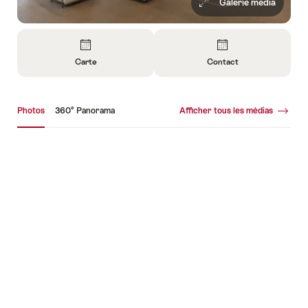
Galerie média
Aperçu
Carte
Contact
Ouvrir
Ouvrir
les
les
Galerie média
informations
informations
Photos
360° Panorama
Afficher tous les médias
sur
sur
Carte
Contact
Photos
36
Pa
+6