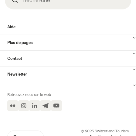
Recherche
à
Arogno"
Aide
Plus de pages
Contact
Newsletter
Retrouvez-nous sur le web
Flickr
Instagram
LinkedIn
Telegram
YouTube
© 2025 Switzerland Tourism