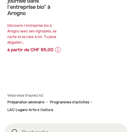
journée dans
l'entreprise bio" à
Arogno
Découvre l’entreprise bio à
Arogno avec ses vignobles, sa
ruche et sa cave à vin. Tu peux
déguster...
à partir de CHF 95,00
Informations
Détails
sur
de
les
l’offre
prix
de
valable:
l’offre
Pied
10.08.2026
"Expérience
Vous vous trouvez ici:
de
-
"Une
Préparation séminaire
Programmes d'activités​
page
15.10.2026
journée
LAC Lugano Arte e Cultura
dans
l'entreprise
bio"
Recherche