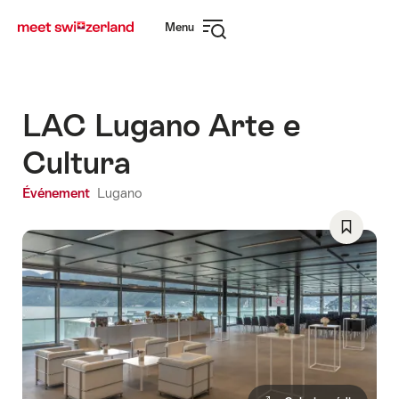
Naviguer
Navigation
Menu
sur
rapide
Ouvrir
myswitzerland.com
la
navigation
LAC Lugano Arte e
Cultura
Événement
Lugano
Enregist
comme
favori:
Liste
de
souhaits