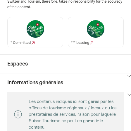
Switzerland Tourism, therefore, takes no responsibility for the accuracy
of the content.
* Committed
*** Leading
Espaces
Cliquez
Informations générales
ici
pour
Cliquez
afficher
Les contenus indiqués ici sont gérés par les
ici
les
offices de tourisme régionaux / locaux ou les
pour
contenus
prestataires de services, raison pour laquelle
afficher
Salles
Suisse Tourisme ne peut en garantir le
les
contenu.
contenus