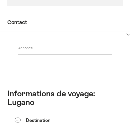
Key
Value
List
Contact
Cliquez
ici
Annonce
pour
afficher
les
contenus
Accéder
au
contact
Informations de voyage:
Lugano
Destination