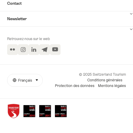
musée
f
Contact
de
l'horlogerie
c
Newsletter
et
au
château
Retrouvez-nous sur le web
de
Neuchâtel"
Flickr
Instagram
LinkedIn
Telegram
YouTube
© 2025 Switzerland Tourism
Conditions générales
Français
sélectionner (cliquer pour afficher)
More
Langue
Protection des données
Mentions légales
links
Awards