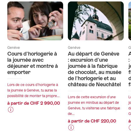
Genève
Genève
G
Cours d'horlogerie à
Au départ de Genève
la journée avec
: excursion d'une
:
déjeuner et montre à
journée à la fabrique
j
emporter
de chocolat, au musée
de l'horlogerie et au
d
château de Neuchâtel
f
Lors de ce cours d'horlogerie à
la journée à Genève, tu auras la
possibilité de monter ta propre...
Lors de cette excursion d'une
L
à partir de CHF 2 990,00
journée en minibus au départ de
j
Genève, tu visiteras une fabrique
d
de...
G
Informations
Détails
à partir de CHF 220,00
à
sur
de
les
l’offre