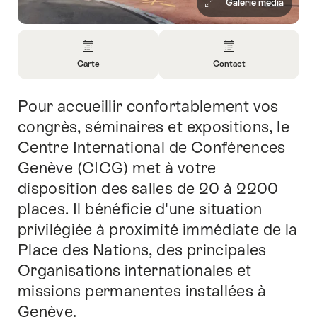
Galerie média
Aperçu
Carte
Contact
Ouvrir
Ouvrir
les
les
Pour accueillir confortablement vos
Introduction
informations
informations
sur
sur
congrès, séminaires et expositions, le
Carte
Contact
Centre International de Conférences
Genève (CICG) met à votre
disposition des salles de 20 à 2200
places. Il bénéficie d'une situation
privilégiée à proximité immédiate de la
Place des Nations, des principales
Organisations internationales et
missions permanentes installées à
Genève.