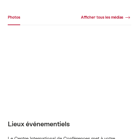
Galerie média
Photos
Afficher tous les médias
Photos
+4
Lieux événementiels
Le Centre International de Conférences met à votre