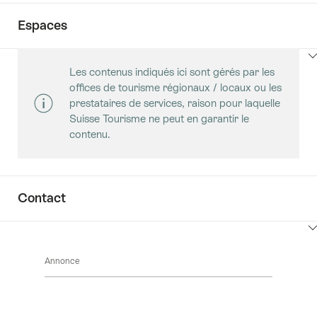
Espaces
Cliquez
Les contenus indiqués ici sont gérés par les
ici
offices de tourisme régionaux / locaux ou les
pour
prestataires de services, raison pour laquelle
afficher
Suisse Tourisme ne peut en garantir le
les
contenu.
contenus
Salles
Contact
Cliquez
ici
Annonce
pour
afficher
les
contenus