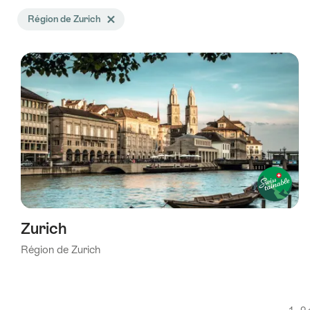
La
Région de Zurich
Effacer le tag Région de Zurich
recherche
a
été
filtrée
selon
les
tags
suivants
Zurich
Région de Zurich