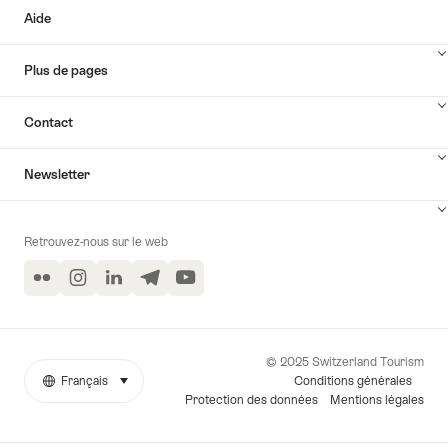
Aide
Plus de pages
Contact
Newsletter
Retrouvez-nous sur le web
Flickr
Instagram
LinkedIn
Telegram
YouTube
© 2025 Switzerland Tourism
Conditions générales
Français
sélectionner (cliquer pour afficher)
More
Langue
Protection des données
Mentions légales
links