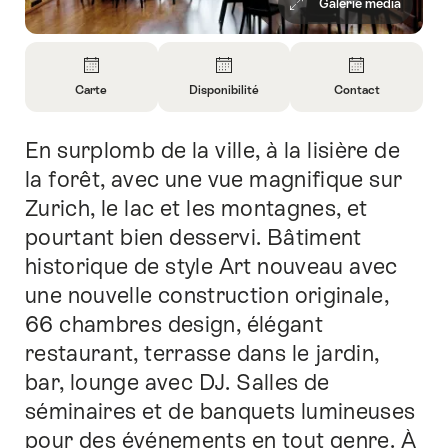
Galerie média
Aperçu
Carte
Disponibilité
Contact
Ouvrir
Ouvrir
Ouvrir
les
les
les
En surplomb de la ville, à la lisière de
Introduction
informations
informations
informations
sur
sur
sur
la forêt, avec une vue magnifique sur
Carte
Ouvrir
Contact
Zurich, le lac et les montagnes, et
les
pourtant bien desservi. Bâtiment
informations
sur
historique de style Art nouveau avec
la
une nouvelle construction originale,
disponibilité
66 chambres design, élégant
restaurant, terrasse dans le jardin,
bar, lounge avec DJ. Salles de
séminaires et de banquets lumineuses
pour des événements en tout genre. À