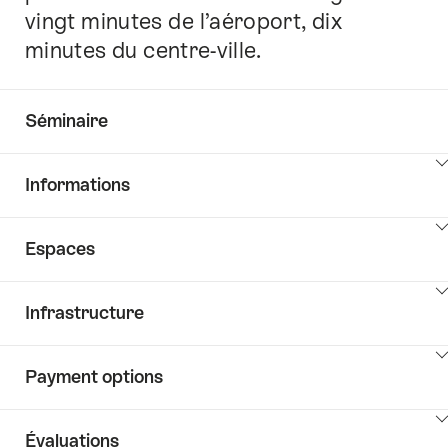
vingt minutes de l’aéroport, dix
minutes du centre-ville.
Séminaire
Cliquez
Informations
ici
pour
Cliquez
afficher
Espaces
ici
les
pour
contenus
Cliquez
afficher
vers
Infrastructure
ici
les
les
pour
contenus
informations
Cliquez
afficher
Key
Payment options
ici
les
Value
pour
contenus
List
Cliquez
afficher
Salles
Évaluations