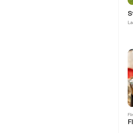
S
La
Fl
F