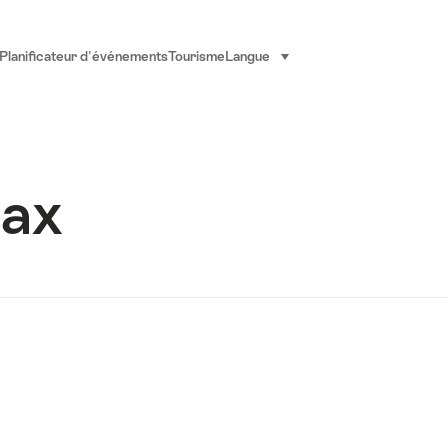
Planificateur d'événements
Tourisme
Langue
sélectionner (cliquer pour af
aax