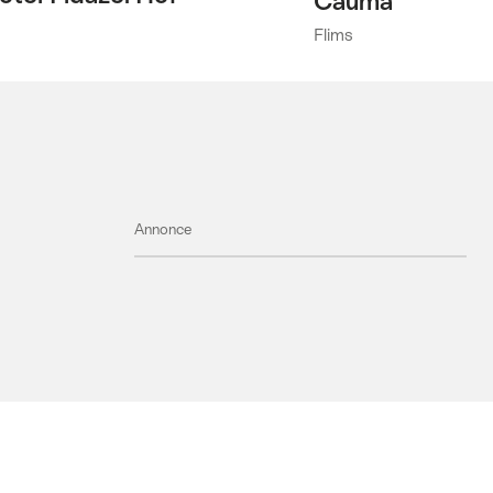
Cauma
Flims
ie)
Annonce
orie)
orie)