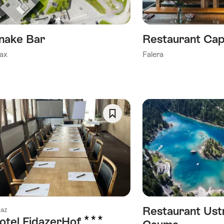
de
ie)
souhaits
nake Bar
Restaurant Cap
ax
Falera
Enregistrer
comme
favori:
Liste
de
souhaits
Restaurant Ust
daz
3 étoiles
otel FidazerHof