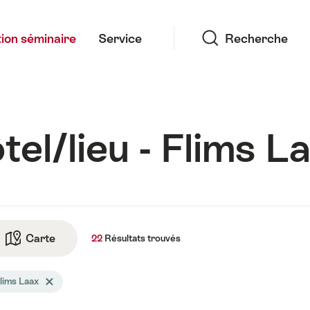
Recherche
ion séminaire
Service
Recherche
el/lieu - Flims L
tats
Carte
Vers la vue de la carte
22
Résultats
trouvés
és
lims Laax
Effacer le tag Flims Laax
cherche