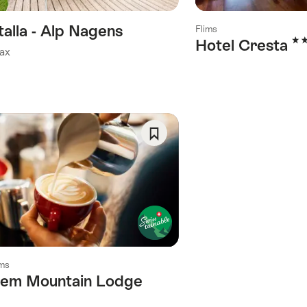
souhaits
talla - Alp Nagens
Flims
3 é
Hotel Cresta
ax
Enregistrer
comme
favori:
Liste
de
souhaits
ims
lem Mountain Lodge