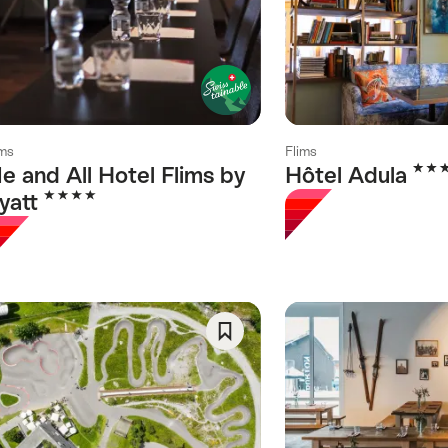
comme
favori:
Liste
de
souhaits
ims
Flims
4 éto
e and All Hotel Flims by
Hôtel Adula
4 étoiles
yatt
orie)
Enregistrer
comme
favori:
gorie)
Liste