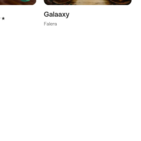
souhaits
souhaits
Galaaxy
toiles
Falera