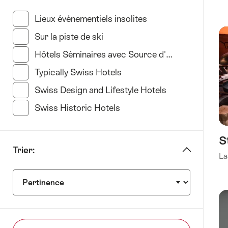
"Délimiter
par
Lieux événementiels insolites
(35 Résultats dans c
Type
Sur la piste de ski
(11 Résultats dans cette catégor
d'hôtel"
Hôtels Séminaires avec Source d'Inspiration
(34 R
Typically Swiss Hotels
(23 Résultats dans cette c
Swiss Design and Lifestyle Hotels
(35 Résultats d
Swiss Historic Hotels
(21 Résultats dans cette ca
S
Trier:
La
Trier: