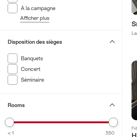
À la campagne
(249 Résultats dans cette catégor
Afficher plus
S
Avec
le
La
filtre
Disposition des sièges
"Délimiter
par
Banquets
(774 Résultats dans cette catégorie)
Situation
Concert
(791 Résultats dans cette catégorie)
géographique"
Séminaire
(806 Résultats dans cette catégorie)
Rooms
Sélectionner
Fi
< 1
les
550
H