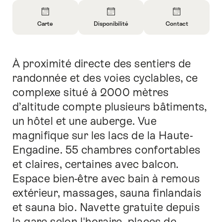
Aperçu
Carte
Disponibilité
Contact
Ouvrir
Ouvrir
Ouvrir
les
les
les
informations
informations
informations
À proximité directe des sentiers de
Introduction
sur
sur
sur
Carte
Ouvrir
Contact
randonnée et des voies cyclables, ce
les
complexe situé à 2000 mètres
informations
d’altitude compte plusieurs bâtiments,
sur
un hôtel et une auberge. Vue
la
disponibilité
magnifique sur les lacs de la Haute-
Engadine. 55 chambres confortables
et claires, certaines avec balcon.
Espace bien-être avec bain à remous
extérieur, massages, sauna finlandais
et sauna bio. Navette gratuite depuis
la gare selon l'horaire, places de