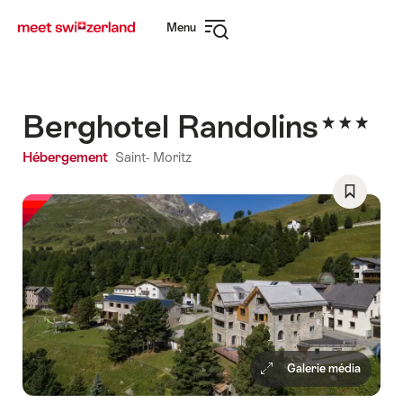
Naviguer
Navigation
Menu
sur
rapide
Ouvrir
myswitzerland.com
la
navigation
Berghotel Randolins
Hébergement
Saint- Moritz
Enregist
comme
favori:
Liste
de
souhaits
Galerie média