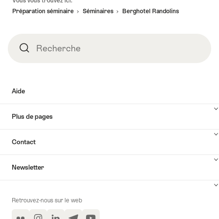
Vous vous trouvez ici:
de
Préparation séminaire
Séminaires
Berghotel Randolins
page
Recherche
Recherche
Aide
Plus de pages
Contact
Newsletter
Retrouvez-nous sur le web
Flickr
Instagram
LinkedIn
Telegram
YouTube