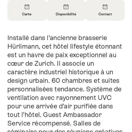
Aperçu
Carte
Disponibilité
Contact
Ouvrir
Ouvrir
Ouvrir
les
les
les
informations
informations
informations
Installé dans l’ancienne brasserie
Introduction
sur
sur
sur
Carte
Ouvrir
Contact
Hürlimann, cet hôtel lifestyle étonnant
les
est un havre de paix exceptionnel au
informations
cœur de Zurich. Il associe un
sur
caractère industriel historique à un
la
disponibilité
design urbain. 60 chambres et suites
personnalisées tendance. Système de
ventilation avec rayonnement UVC
pour une arrivée d’air purifiée dans
tout l’hôtel. Guest Ambassador
Service récompensé. Salles de
séminaire pour des réunions créatives.