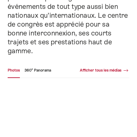
événements de tout type aussi bien
nationaux qu’internationaux. Le centre
de congrès est apprécié pour sa
bonne interconnexion, ses courts
trajets et ses prestations haut de
gamme.
Galerie média
Photos
360° Panorama
Afficher tous les médias
Photos
36
Pa
+29