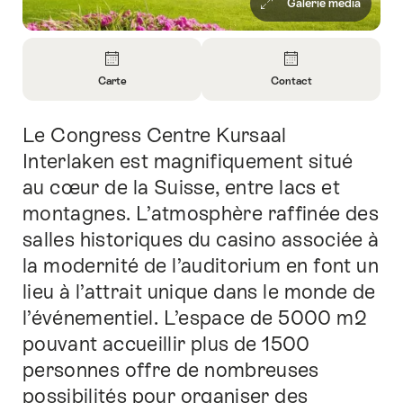
Galerie média
Aperçu
Carte
Contact
Ouvrir
Ouvrir
les
les
Le Congress Centre Kursaal
Introduction
informations
informations
sur
sur
Interlaken est magnifiquement situé
Carte
Contact
au cœur de la Suisse, entre lacs et
montagnes. L’atmosphère raffinée des
salles historiques du casino associée à
la modernité de l’auditorium en font un
lieu à l’attrait unique dans le monde de
l’événementiel. L’espace de 5000 m2
pouvant accueillir plus de 1500
personnes offre de nombreuses
possibilités pour organiser des