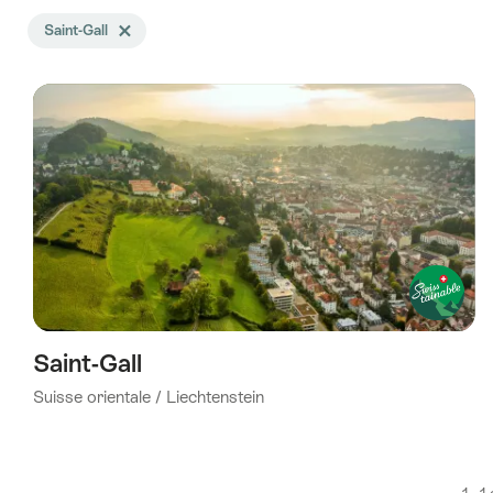
La
Saint-Gall
Effacer le tag Saint-Gall
recherche
a
été
filtrée
selon
les
tags
suivants
Saint-Gall
Suisse orientale / Liechtenstein