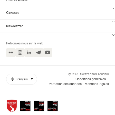
Contact
Newsletter
Retrouvez-nous sur le web
Flickr
Instagram
LinkedIn
Telegram
YouTube
© 2025 Switzerland Tourism
Conditions générales
Français
sélectionner (cliquer pour afficher)
More
Langue
Protection des données
Mentions légales
links
Awards