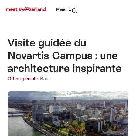
Naviguer
Navigation
Menu
sur
rapide
Ouvrir
myswitzerland.com
la
navigation
Visite guidée du
Novartis Campus : une
architecture inspirante
Offre spéciale
Bâle