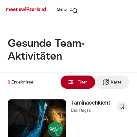
Navigate
Schnellnavigation
Menü
to
Navigation
myswitzerland.com
öffnen
Gesunde Team-
Aktivitäten
2
2
Ergebnisse
Ergebnisse
Filter
Karte
Zur die 
gefunden
Taminaschlucht
Bad Ragaz
Als
Favorit
speich
Wishlis