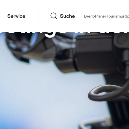
Suche
etings in de
Service
Suche
Event-Planer
Tourismus
S