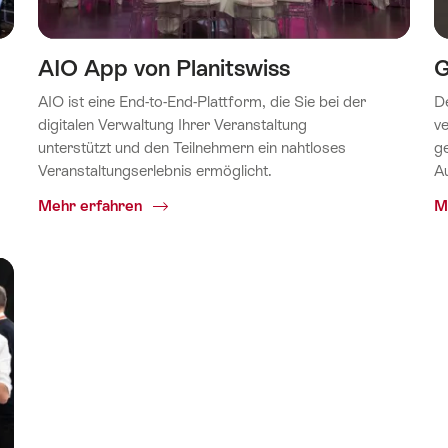
AIO App von Planitswiss
G
AIO ist eine End-to-End-Plattform, die Sie bei der
D
digitalen Verwaltung Ihrer Veranstaltung
ve
unterstützt und den Teilnehmern ein nahtloses
g
Veranstaltungserlebnis ermöglicht.
A
Common.Of
Mehr erfahren
M
AIO
App
von
Planitswiss