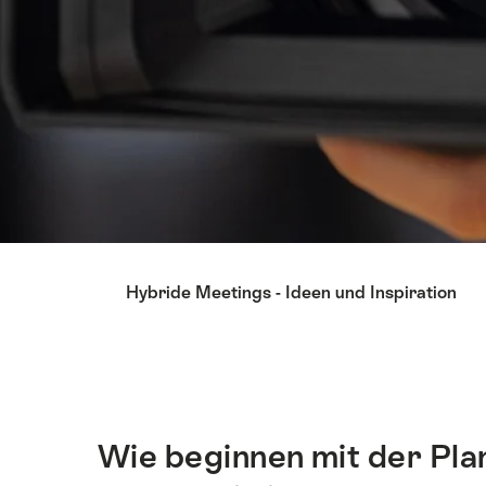
List
Hybride Meetings - Ideen und Inspiration
von
Links
die
direkt
zu
Ankerpunkten
Wie beginnen mit der Pla
Einleitung
auf