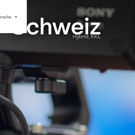
r Schweiz
prache
auswählen (klicken um anzuzeigen)
Hybrid, KKL