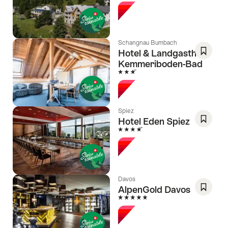
Favorit
speich
Wishlis
Schangnau Bumbach
Hotel & Landgasthof
Kemmeriboden-Bad
Als
3 Sterne
Favorit
speich
Wishlis
Spiez
Hotel Eden Spiez
4 Sterne
Als
Favorit
speich
Wishlis
Davos
AlpenGold Davos
5 Sterne
Als
Favorit
speich