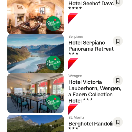
Hotel Seehof Davos
4 Sterne
Als
Favorit
speich
Wishlis
Serpiano
Hotel Serpiano
Panorama Retreat
Als
3 Sterne
Favorit
speich
Wishlis
Wengen
Hotel Victoria
Lauberhorn, Wengen,
Als
a Faern Collection
Favorit
3 Sterne
Hotel
speich
Wishlis
St. Moritz
Berghotel Randolins
3 Sterne
Als