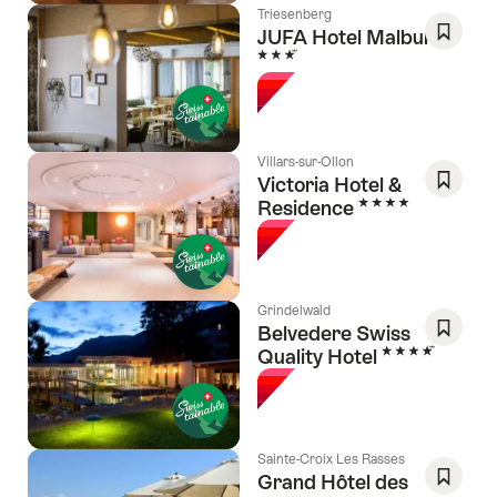
Triesenberg
JUFA Hotel Malbun
3 Sterne
Als
Favorit
speich
Wishlis
Villars-sur-Ollon
Victoria Hotel &
4 Sterne
Residence
Als
Favorit
speich
Wishlis
Grindelwald
Belvedere Swiss
4 Sterne
Quality Hotel
Als
Favorit
speich
Wishlis
Sainte-Croix Les Rasses
Grand Hôtel des