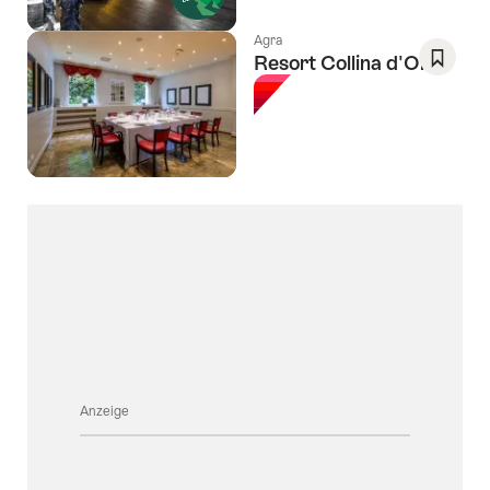
Wishlis
Agra
Resort Collina d'Oro
Als
Favorit
speich
Wishlis
Anzeige