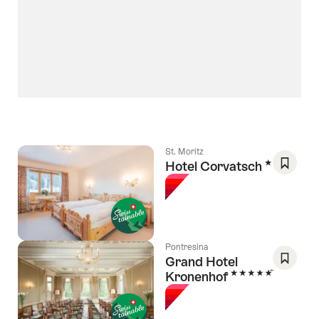
St. Moritz
3 Sterne
Hotel Corvatsch
Als
Favorit
speich
Wishlis
Pontresina
Grand Hotel
5 Sterne
Kronenhof
Als
Favorit
speich