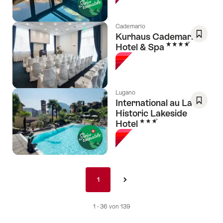
speich
Wishlis
Cademario
Kurhaus Cademario
4 Sterne
Hotel & Spa
Als
Favorit
speich
Wishlis
Lugano
International au Lac
Historic Lakeside
Als
3 Sterne
Hotel
Favorit
speich
Wishlis
Pagination
1
1
›
nav
de
1 - 36 von 139