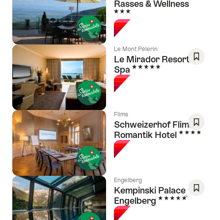
Rasses & Wellness
Als
3 Sterne
Favorit
speich
Wishlis
Le Mont Pèlerin
Le Mirador Resort &
5 Sterne
Spa
Als
Favorit
speich
Wishlis
Flims
Schweizerhof Flims,
4 Sterne
Romantik Hotel
Als
Favorit
speich
Wishlis
Engelberg
Kempinski Palace
5 Sterne
Engelberg
Als
Favorit