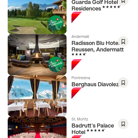
Guarda Golf Hotel &
5 Sterne
Residences
Als
Favorit
speich
Wishlis
Andermatt
Radisson Blu Hotel
Reussen, Andermatt
Als
4 Sterne
Favorit
speich
Wishlis
Pontresina
Berghaus Diavolezza
Als
Favorit
speich
Wishlis
St. Moritz
Badrutt's Palace
5 Sterne
Hotel
Als