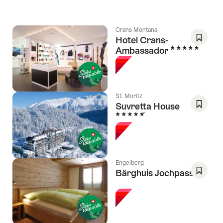
Crans-Montana
Hotel Crans-
5 Sterne
Ambassador
Als
Favorit
speich
Wishlis
St. Moritz
Suvretta House
5 Sterne
Als
Favorit
speich
Wishlis
Engelberg
Bärghuis Jochpass
l Sterne
Als
Favorit
speich
Wishlis