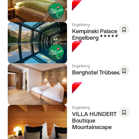
Favorit
speich
Wishlis
Engelberg
Kempinski Palace
5 Sterne
Engelberg
Als
Favorit
speich
Wishlis
Engelberg
Berghotel Trübsee
l Sterne
Als
Favorit
speich
Wishlis
Engelberg
VILLA HUNDERT
Boutique
Als
Mountainscape
Favorit
speich