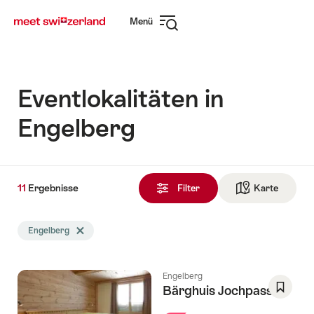
Navigate
Schnellnavigation
Menü
to
Navigation
myswitzerland.com
öffnen
Eventlokalitäten in
Engelberg
11
11
Ergebnisse
Ergebnisse
Filter
Karte
Zur die 
gefunden
Die
Engelberg
Tag Engelberg löschen
Suche
wurde
nach
Engelberg
folgenden
Bärghuis Jochpass
Tags
l Sterne
Als
gefiltert