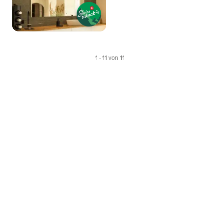
Favorit
speich
Wishlis
1 - 11 von 11