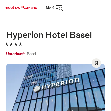
Navigate
Schnellnavigation
Menü
to
Navigation
myswitzerland.com
öffnen
Hyperion Hotel Basel
Unterkunft
Basel
Als
Favorit
speicher
Wishlist