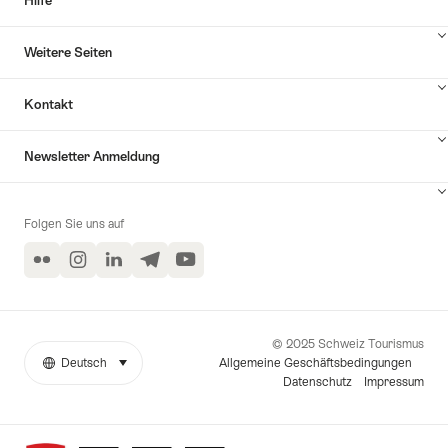
Hilfe
Inhalte
Weitere Seiten
Hilfe
anzuzeigen
Inhalte
Kontakt
Weitere
Seiten
Inhalte
anzuzeigen
Newsletter Anmeldung
Kontakt
anzuzeigen
Inhalte
zu
Folgen Sie uns auf
Newsletter
Anmeldung
Flickr
Instagram
LinkedIn
Telegram
YouTube
anzeigen
© 2025 Schweiz Tourismus
Allgemeine Geschäftsbedingungen
Deutsch
auswählen (klicken um anzuzeigen)
Weitere
Sprache
Datenschutz
Impressum
Links