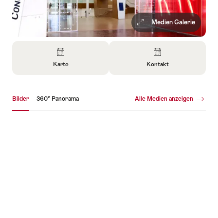
Medien Galerie
Überblick
Karte
Kontakt
Informationen
Informationen
zu
zu
Medien Galerie
Karte
Kontakt
Bilder
360° Panorama
Alle Medien anzeigen
öffnen
öffnen
Bilder
36
Pa