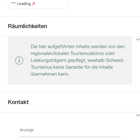
*** Leading
Räumlichkeiten
Klicken
Die hier aufgeführten Inhalte werden von den
Sie
regionalen/lokalen Tourismusbüros oder
hier
Leistungsträgern gepflegt, weshalb Schweiz
um
Tourismus keine Garantie für die Inhalte
Inhalte
übernehmen kann.
Säle
anzuzeigen
Kontakt
Klicken
Sie
Anzeige
hier
um