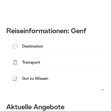
Inhalte
zu
anzuzeigen
Kontakt
Reiseinformationen: Genf
Destination
Transport
Gut zu Wissen
Aktuelle Angebote