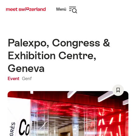
Navigate
Schnellnavigation
Menü
to
Navigation
myswitzerland.com
öffnen
Palexpo, Congress &
Exhibition Centre,
Geneva
Event
Genf
Als
Favorit
speicher
Wishlist