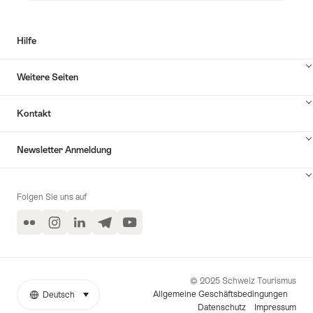
Hilfe
Inhalte
Weitere Seiten
Hilfe
anzuzeigen
Inhalte
Kontakt
Weitere
Seiten
Inhalte
anzuzeigen
Newsletter Anmeldung
Kontakt
anzuzeigen
Inhalte
zu
Folgen Sie uns auf
Newsletter
Anmeldung
Flickr
Instagram
LinkedIn
Telegram
YouTube
anzeigen
© 2025 Schweiz Tourismus
Allgemeine Geschäftsbedingungen
Deutsch
auswählen (klicken um anzuzeigen)
Weitere
Sprache
Datenschutz
Impressum