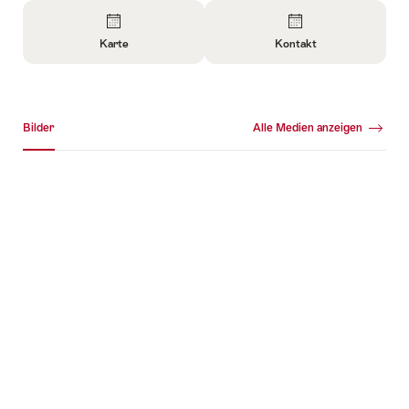
Überblick
Karte
Kontakt
Informationen
Informationen
zu
zu
Karte
Kontakt
Medien Galerie
öffnen
öffnen
Bilder
Alle Medien anzeigen
Bilder
+11