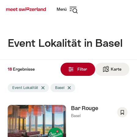
Navigate
Schnellnavigation
Menü
to
Navigation
myswitzerland.com
öffnen
Event Lokalität in Basel
18
18
Ergebnisse
Ergebnisse
Filter
Karte
Zur die 
gefunden
Die
Event Lokalität
Tag Event Lokalität löschen
Basel
Tag Basel löschen
Suche
wurde
nach
Bar Rouge
folgenden
Tags
Basel
Als
gefiltert
Favorit
speich