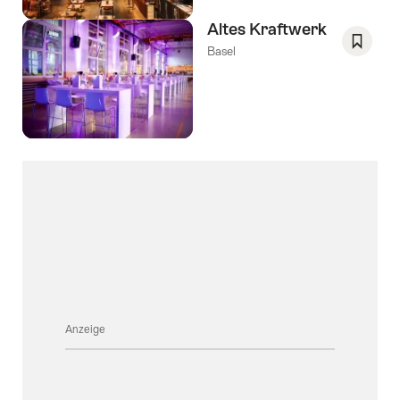
Wishlis
Altes Kraftwerk
Basel
Als
Favorit
speich
Wishlis
Anzeige